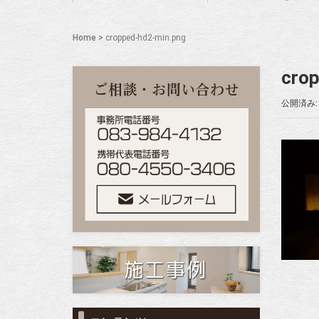
Home
>
cropped-hd2-min.png
cro
公開済み: 