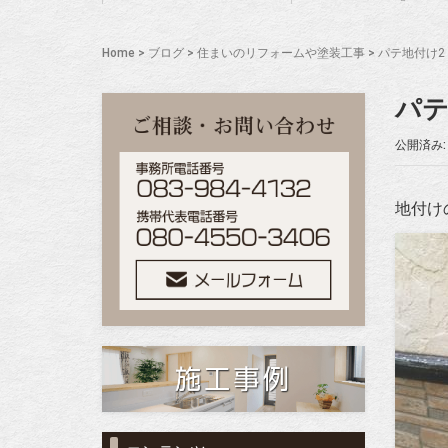
Home
>
ブログ
>
住まいのリフォームや塗装工事
>
パテ地付け2
パテ
公開済み: 
地付け