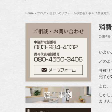
Home
>
ブログ
>
住まいのリフォームや塗装工事
>
消費税対策
消費
公開済み: 
いよい
どのよ
各種リ
完了が
また、
しかし
ません