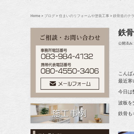
Home
>
ブログ
>
住まいのリフォームや塗装工事
>
鉄骨造のテ
鉄骨
公開済み: 
こんば
最近寒
今日は
波板を
鉄骨も