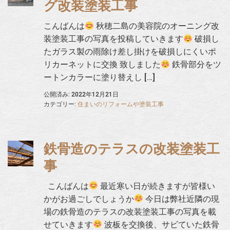
グ改装塗装工事
こんばんは
秋穂二島の美容院のオーニング改
装塗装工事の写真を投稿していきます
破損し
たガラス製の雨除け差し掛けを破損しにくいポ
リカーネットに交換 致しました
鉄骨部分をツ
ートンカラーに塗り替えし […]
公開済み: 2022年12月21日
カテゴリー:
住まいのリフォームや塗装工事
鉄骨造のテラスの改装塗装工
事
こんばんは
最近寒い日が続きますが皆様い
かがお過ごしでしょうか
今日は弊社近隣の現
場の鉄骨造のテラスの改装塗装工事の写真を載
せていきます
波板を交換後、サビていた鉄骨