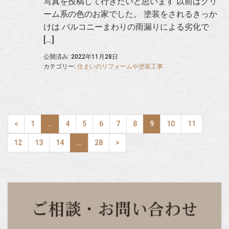
写真を投稿して行きたいと思います 以前はクリ
ーム系の色のお家でした。 塗装をされるきっか
けは バルコニーまわりの雨漏りによる劣化で
[…]
公開済み: 2022年11月28日
カテゴリー:
住まいのリフォームや塗装工事
<
1
…
4
5
6
7
8
9
10
11
12
13
14
…
28
>